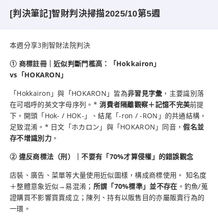
[判決筆記]智財判決掃描2025/10第5週
本週分享3則智財法院判決
① 商標註冊｜近似判斷門檻高：「Hokkairon」
vs「HOKARON」
「Hokkairon」與「HOKARON」皆為
非習見字彙
，主要識別落
在可唱呼的英文字母序列。*
消費者隔離觀察＋記憶不完美
前提
下，開頭「Hok- / HOK-」、結尾「-ron / -RON」的共通結構，
足致混淆。* 日文「ホカロン」與「HOKARON」同音，
假名並
存不增識別力
。
② 違反商標法（刑）｜不要有「70%才算侵權」的錯誤觀念
店裝、廣告、菜單等大量使用近似圖樣，構成商標使用。 知名度
＋整體意象近似→易混淆；
所謂「70%標準」並不存在
。釣魚/蒐
證購買不影響買賣成立；陳列、持有以販售目的亦屬販賣行為的
一環。