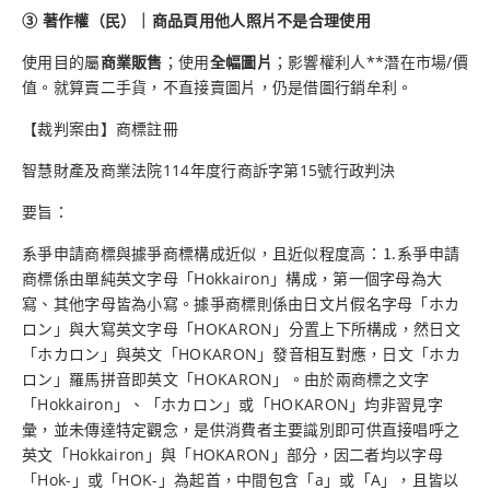
③ 著作權（民）｜商品頁用他人照片不是合理使用
使用目的屬
商業販售
；使用
全幅圖片
；影響權利人**潛在市場/價
值。就算賣二手貨，不直接賣圖片，仍是借圖行銷牟利。
【裁判案由】商標註冊
智慧財產及商業法院114年度行商訴字第15號行政判決
要旨：
系爭申請商標與據爭商標構成近似，且近似程度高：⒈系爭申請
商標係由單純英文字母「Hokkairon」構成，第一個字母為大
寫、其他字母皆為小寫。據爭商標則係由日文片假名字母「ホカ
ロン」與大寫英文字母「HOKARON」分置上下所構成，然日文
「ホカロン」與英文「HOKARON」發音相互對應，日文「ホカ
ロン」羅馬拼音即英文「HOKARON」。由於兩商標之文字
「Hokkairon」、「ホカロン」或「HOKARON」均非習見字
彙，並未傳達特定觀念，是供消費者主要識別即可供直接唱呼之
英文「Hokkairon」與「HOKARON」部分，因二者均以字母
「Hok-」或「HOK-」為起首，中間包含「a」或「A」，且皆以