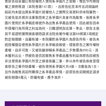
查原告自承雖訂有授權他人使用系爭圖片之金額，惟迄今均無授
權之案例等語（本院卷第161頁），且原告迄至本件言詞辯論終
結前均未提出將系爭圖片授權他人之實際交易資料供本院審酌，
又被告並非將非法重製而來之系爭圖片本身作為販售，係將系爭
圖片使用於系爭蝦皮帳號作為出售系爭產品使用，因此被告因本
件侵權行為所得之利益為何，已難證明及估算。準此，原告主張
其不易證明實際損害額而請求法院依著作權法第88條第3項規定
酌定賠償額，自屬有據。本院審酌系爭圖片為原告所有，被告未
經授權擅自使用系爭圖片於系爭蝦皮帳號，侵害原告之著作權財
產權，自非可取，又被告雖辯稱系爭產品二手售價為990元，其
未獲利云云，然被告是否因販售系爭產品獲有利益與原告因被告
非法使用系爭圖片所受之損害係屬二事，參以本件被告係故意侵
害原告之著作財產權，被告使用系爭圖片共4張，次數各為1次，
且作為販售其前所購得之系爭產品等情，認原告依前開規定請求
被告賠償4萬元，即屬有據，應予准許。