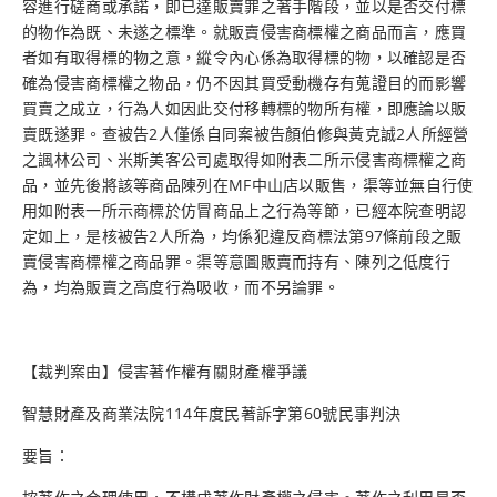
容進行磋商或承諾，即已達販賣罪之著手階段，並以是否交付標
的物作為既、未遂之標準。就販賣侵害商標權之商品而言，應買
者如有取得標的物之意，縱令內心係為取得標的物，以確認是否
確為侵害商標權之物品，仍不因其買受動機存有蒐證目的而影響
買賣之成立，行為人如因此交付移轉標的物所有權，即應論以販
賣既遂罪。查被告2人僅係自同案被告顏伯修與黃克誠2人所經營
之諷林公司、米斯美客公司處取得如附表二所示侵害商標權之商
品，並先後將該等商品陳列在MF中山店以販售，渠等並無自行使
用如附表一所示商標於仿冒商品上之行為等節，已經本院查明認
定如上，是核被告2人所為，均係犯違反商標法第97條前段之販
賣侵害商標權之商品罪。渠等意圖販賣而持有、陳列之低度行
為，均為販賣之高度行為吸收，而不另論罪。
【裁判案由】侵害著作權有關財產權爭議
智慧財產及商業法院114年度民著訴字第60號民事判決
要旨：