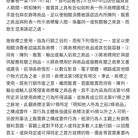
原審卷一第159-161頁），自可認被告2人在MF中山店任職負責
人期間，明知陳列、販賣其上具有近似如附表一所示商標圖樣之
手提包與衣飾等商品，足以使相關消費者誤認店內所陳列、販賣
之商品與附表一所示商標權人間，係屬同一或有關聯之來源，而
致生混淆誤認之虞。
按商標之使用，指為行銷之目的，而有下列情形之一，並足以使
相關消費者認識其為商標：①將商標用於商品或其包裝容器。②
持有、陳列、販賣、輸出或輸入前款之商品。③將商標用於與提
供服務有關之物品。④將商標用於與商品或服務有關之商業文書
或廣告。前項各款情形，以數位影音、電子媒體、網路或其他媒
介物方式為之者，亦同，商標法第5條定有明文。準此，商標之
使用，既有行銷市面之意，繼而販賣、意圖販賣而持有、陳列、
輸出或輸入該等侵害商標權之商品者，其不法內涵為同法第95條
所定非法使用商標之行為所得涵蓋，並無再成立同法第97條之罪
之餘地，此觀商標法第97條所定「明知他人所為之前2條商品」
之構成要件，其行為主體係指違反商標法第95條以外之人可明。
另按刑事法上販賣罪之構成要件行為，祇須行為人主觀上有銷售
營利意圖，客觀上或對不特定人或特定多數人主動行銷，以招攬
買主，或與特定或可得特定之買方就標的物、價金等買賣重要內