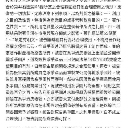
按著作之合理使用，不構成著作財產權之侵害。著作之利用是否
合於第44條至第63條所定之合理範圍或其他合理使用之情形，應
審酌一切情狀，尤應注意下列事項，以為判斷之基準：一、利用
之目的及性質，包括係為商業目的或非營利教育目的。二、著作
之性質。三、所利用之質量及其在整個著作所占之比例。四、利
用結果對著作潛在市場與現在價值之影響。著作權法第65條第
1、2項定有明文。被告雖辯稱其行為乃合理使用，不構成著作財
產權之侵害云云，惟系爭圖片乃原告聘僱之員工創作而成，並約
定著作財產權為原告所有，被告在系爭蝦皮帳號上重製並公開傳
輸系爭圖片，係為販售系爭產品，已與同法第44條至63條規範之
使用目的有別，自無從主張前開各規定之合理使用。再者，被告
係為販售其前所購買之系爭產品而重製並公開傳輸系爭圖片，被
告雖非直接販售系爭圖片而獲利，然被告因販售系爭產品而使用
系爭圖片仍屬商業目的，況被告利用系爭圖片為全部，利用之質
量為百分之百，被告利用系爭圖片未取得原告授權而重製並公開
傳輸在系爭蝦皮帳號，亦即被告未支付此部分之授權費用，則被
告所為對於原告潛在市場與現在價值必然有所影響，是以綜合上
開各因素予以觀察，被告對原告系爭圖片之利用情形，自不成立
合理使用，被告前開所辯顯非可採。