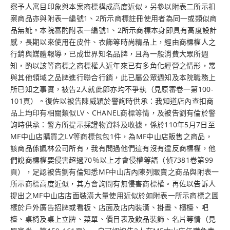
察予人寓目印象與本案商標構成高度近似。另參以附表二所示扣
案商品亦與附表一編號1、2所示商標註冊使用者為同一或類似商
品無訛。本院審酌附表一編號1、2所示商標本身即具有高度設計
感，長期以來使用在皮件、衣飾等時尚精品上，經由商標權人之
行銷與媒體報導，已成世界知名品牌，且為一般消費大眾所週
知，酌以該等商標之商標權人近年來已有多角化經營之情形，常
與其他領域之品牌進行聯合行銷，此已屬公眾週知及本院職務上
所已知之事實，被告2人就此節亦均不爭執（見原審卷一第100-
101頁）。復佐以被告陳威穎於警詢時供承：我知道店內查扣商
品上均印有相關類似LV、CHANEL商標等情，及被告劉有倫於警
詢時供承：警方所提示採證物資料及收據，係於110年5月7日至
MF中山店購買之LV等商標包包1件，為MF中山店販售之商品，
該商品係諷林公司所有，我有問過他們這有沒有違反商標權，他
們說商標權要侵害超過70％以上才會侵權等語（偵7381卷第99
頁），足認被告劉有倫知悉MF中山店內陳列販賣之商品與附表一
所示商標高度近似，其方會詢問有無侵害商標權。再佐以告訴人
提出之MF中山店店面裝潢大量使用近似於如附表一所示商標之圖
樣於戶外廣告招牌或看板、店面及店内裝潢、掛晝、櫃檯、吧
檯、桌椅及桌上立牌、菜單、價目表及飲品裝飾、名片等情（見