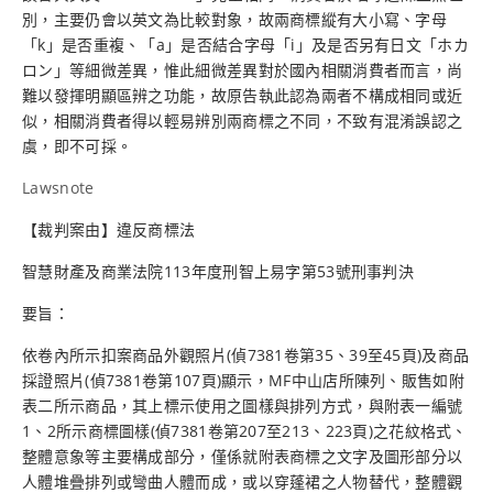
別，主要仍會以英文為比較對象，故兩商標縱有大小寫、字母
「k」是否重複、「a」是否結合字母「i」及是否另有日文「ホカ
ロン」等細微差異，惟此細微差異對於國內相關消費者而言，尚
難以發揮明顯區辨之功能，故原告執此認為兩者不構成相同或近
似，相關消費者得以輕易辨別兩商標之不同，不致有混淆誤認之
虞，即不可採。
Lawsnote
【裁判案由】違反商標法
智慧財產及商業法院113年度刑智上易字第53號刑事判決
要旨：
依卷內所示扣案商品外觀照片(偵7381卷第35、39至45頁)及商品
採證照片(偵7381卷第107頁)顯示，MF中山店所陳列、販售如附
表二所示商品，其上標示使用之圖樣與排列方式，與附表一編號
1、2所示商標圖樣(偵7381卷第207至213、223頁)之花紋格式、
整體意象等主要構成部分，僅係就附表商標之文字及圖形部分以
人體堆疊排列或彎曲人體而成，或以穿蓬裙之人物替代，整體觀