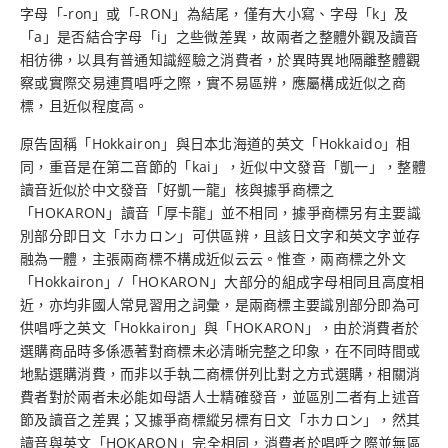
字母「-ron」或「-RON」為結尾，僅有大小寫、字母「k」及
「a」是否結合字母「i」之些微差異，故兩者之整體外觀及讀音
相彷彿，以具有普通知識經驗之消費者，於異時異地隔離整體觀
察或實際交易連貫唱呼之際，實不易區辨，應屬構成近似之商
標，且近似程度高。
原告固稱「Hokkairon」與日本北海道的英文「Hokkaido」相
同，重音是在第二音節的「kai」，近似中文發音「凱一」，整體
讀音近似於中文發音「好凱一龍」核與據爭商標之
「HOKARON」讀音「厚卡龍」並不相同，據爭商標另有主要識
別部分即日文「ホカロン」可供區辨，且該日文字和英文字並存
融為一體，主張兩商標不構成近似云云。惟查，兩商標之外文
「Hokkairon」/「HOKARON」大部分的組成字母相同且高度相
近，亦均非國人常見習用之詞彙，是兩商標主要識別部分即為可
供唱呼之英文「Hokkairon」與「HOKARON」，由於消費者於
選購商品時多係憑著對商標未必清晰完整之印象，在不同時間或
地點選購消費，而非以手執二商標併列比對之方式選購，相關消
費者對於兩者未必能如母語人士精確發音，並區別二者有上述音
節及讀音之差異；又據爭商標縱另標有日文「ホカロン」，然其
讀音與英文「HOKARON」完全相同，消費者於唱呼之際並無區