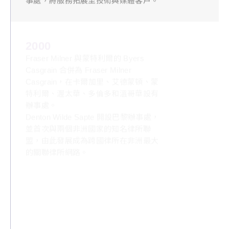
2000
Fraser Milner 與蒙特利爾的 Byers
Casgrain 合併為 Fraser Milner
Casgrain，在卡爾加里、艾德蒙頓、蒙
特利爾、渥太華、多倫多和溫哥華設有
辦事處。
Denton Wilde Sapte 開設巴黎辦事處，
並首次與兩個非洲國家的知名律所聯
盟，由此發展成為跨國律所在非洲最大
的關聯律所網路。
1999
Salans 與總部位於紐約的 Christy &
Viener 合併，成為首個橫跨大西洋的律
所合併；年在巴庫開設辦事處，正式進