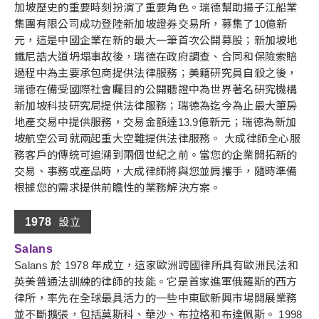
加坡歷史的重要時刻扮演了重要角色。瑞德幫助揚子江船業
集團有限公司成功登陸新加坡證券交易所，募集了10億新
元，這是中國企業在新的最大一筆首次公開募股；新加坡地
鐵尼誥大道坍塌事故後，瑞德在政府調查、合同和保險索賠
過程中為主要承包商提供法律服務；美籍研究員自殺之後，
瑞德在備受國際社會矚目的公開聽證中為世界著名研究機構
新加坡科技研究局提供法律服務；瑞德為迄今為止最大筆房
地產交易中提供服務，交易金額達13.9億新元；瑞德為新加
坡航空公司就兩起重大空難提供法律服務。 大成律師全心服
務客戶的傳統可追溯到兩個世紀之前。當您的企業開拓新的
交易、事務或產品時，大成律師將與您並肩攜手，隨時準備
根據您的需求提供前瞻性的業務解決方案。
1978
設立
Salans
Salans 於 1978 年成立，這家歐洲跨國律所具有歐洲民法和
英美普通法訓練的律師的技能。它是首家進軍俄羅斯的西方
律所，率先在全球最具活力的一些中東歐新興市場開展業務
並不斷擴張，包括莫斯科、華沙、布拉格和布達佩斯。 1998