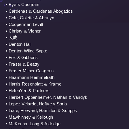
• Byers Casgrain
• Cardenas & Cardenas Abogados
• Cole, Colette & Abrutyn
• Cooperman Levitt
• Christy & Viener
• 大成
• Denton Hall
• Denton Wilde Sapte
• Fox & Gibbons
• Fraser & Beatty
• Fraser Milner Casgrain
• Haarmann Hemmelrath
• Harris Rosenblatt & Krame
• HelenYeo & Partners
• Herbert Oppenheimer, Nathan & Vandyk
• Lopez Velarde, Heftye y Soria
• Luce, Forward, Hamilton & Scripps
• Mawhinney & Kellough
• McKenna, Long & Aldridge