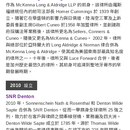
作為 McKenna Long & Aldridge LLP 的前身，該律所由羅斯
福總統任內的前司法部長 Homer Cummings 於 1939 年創
立。隨著它在華盛頓的影響力與日俱增，陸海空三軍及上訴
委員會副主席Gilbert Cuneo 於1958 年加盟律所，並創建政
府採購法等業務後，該律所更名為Sellers, Conners &
Cuneo，隨後又更名為McKenna & Cuneo。 2002 年，律所
與總部位於亞特蘭大的 Long Aldridge & Norman 律合併為
McKenna Long & Aldridge，使其成為美國東南部最具知名度
的律所之一。十年後，律所又與 Luce Forward 合併，後者
是加州歷史最悠久的律所，其前身可追溯到聖地牙哥市的早
期發展時期。
2010
設立
SNR Denton
2010 年，Sonnenschein Nath & Rosenthal 和 Denton Wilde
Sapte 合併為 SNR Denton，從而一舉躋身全球律所 25 強之
列，致力於在客戶與律師之間牽線搭橋，業務遍及四大洲。
Denton Wilde Sapte 成立於 1785 年，源於 Thomas Wilde
在倫敦開設的一家律師事務所。在接下來的 225 年時間裡，