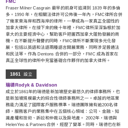
FMC
Fraser Milner Casgrain 最早的前身可追溯到 1839 年的多倫
多。1990 年，在相關法律許可公佈後一年內，FMC律所合併
了幾家東海岸和西海岸的律所，一舉成為一家真正全國性的
加拿大律所。在接下來的幾十年裡，FMC律所深深紮根於加
拿大的主要經濟中心，幫助客戶把握西加拿大蓬勃發展的商
機。在不斷提升聲譽的同時，FMC律所不斷實現多元化發
展，包括以英語和法語兩種語言開展業務，同時涉足普通法
和民法等。作為 Dentons 合併的一部分，FMC 成為首家在
真正全球性的律所中充當基礎合作夥伴的加拿大律所。
1861
設立
瑞德Rodyk & Davidson
成立於1861年的瑞德是新加坡歷史最悠久的律師事務所，也
是新加坡規模最大的綜合性律師事務所之一。卓越的地區業
務能力滿足了國際客戶服務標準。瑞德團隊擁有逾200名律
師，服務客戶的業務集中在五個核心領域：公司、金融、知
識產權和技術、訴訟和仲裁以及房地產。 2002年，瑞德與
HelenYeo & Partners合併，經歷了變革。同時，瑞德也在新