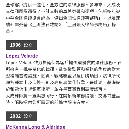
全球客戶提供一體化、全方位的法律服務。多年來，大成及
其律師團隊贏得了不計其數的卓越榮譽和獎項，包括多年被
中華全國律師協會評為「傑出全國性律師事務所」，以及連
續七年榮登《亞洲法律雜誌》「亞洲最大律師事務所」榜
首。
1996
設立
López Velarde
López Velarde致力於確保為客戶提供最優質的法律服務。律
所擁有一批專業化的律師，能夠從監管和業務的角度應對大
型複雜基礎設施、融資、戰略聯盟以及併購項目。該律所代
理各種本土及海外公司及高度專業化行業，是能源、基礎設
施和電信市場領軍律所，並在墨西哥受到高度認可。
大成律師將一直與您同行，在開拓新業務協議、交易或產品
時，隨時提供您所需要的前瞻性解決方案。
2002
設立
McKenna Long & Aldridge