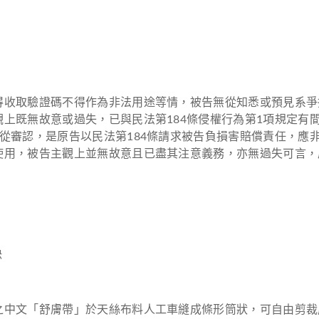
得收取驗證碼不得作為非法用途等情，被告無從知悉或預見系爭
上既無故意或過失，已與民法第184條侵權行為第1項規定有
從審認，是原告以民法第184條請求被告負損害賠償責任，應
用，被告主觀上並無故意且已盡其注意義務，亦無過失可言，
決
之中文「舒膚帶」於天絲布料人工車縫成條形筒狀，可自由剪裁