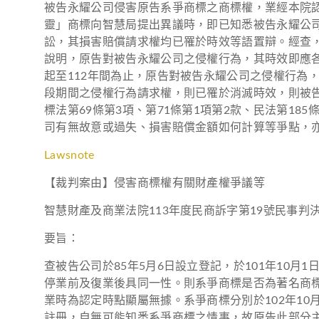
被告永耀公司侵害原告系爭商標之商標權，業經本院認
靈」商標向智慧局提出異議時，即已知悉被告永耀公司有
訟，其損害賠償請求權均已罹於時效等語置辯。經查，觀
說明，原告對被告永耀公司之侵權行為，其時效即應各自
起至112年間為止，原告對被告永耀公司之侵權行為，並
段期間之侵權行為請求權，則已罹於消滅時效，則被
標法第69條第3項、第71條第1項第2款、民法第1
司有無故意或過失、損害賠償金額如何計算等爭點，
Lawsnote
【裁判案由】侵害商標權有關財產權爭議等
智慧財產及商業法院113年度民商訴字第19號民事判
要旨：
查被告公司於85年5月6日設立登記，於101年10
停業前及復業後具同一性。則系爭商標是否為著名商標
業時為認定時點顯屬無據。系爭商標分別於102年10月
註冊，自無可能知悉系爭商標之情事，故原告此部分