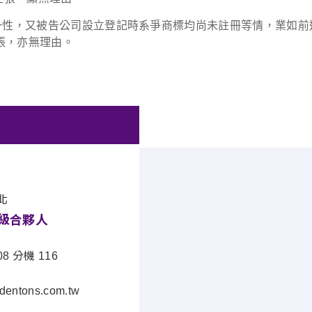
同一性，又被告公司設立登記時系爭商標均尚未註冊等情，業如
張，亦無理由。
北
級合夥人
208 分機 116
entons.com.tw