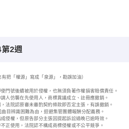
4第2週
也有把「權源」寫成「泉源」，勘誤加油）
即使門號後續被用於侵權，也無須負著作權損害賠償責任。
申請人仿襲在先使用人，商標異議成立、註冊應撤銷。
價，法院認原審未審酌契約條款即否定主張，有誤撤銷。
控或曲目辨識困難為由，迴避集管團體報酬分配義務。
構成侵權，但原告部分主張因提起訴訟過晚已逾時效。
涉不正使用，法院認不構成商標侵權或不公平競爭。