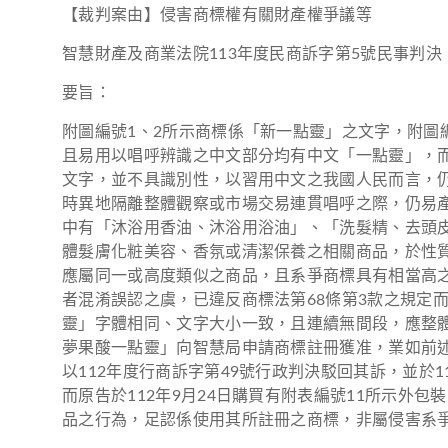
【裁判案由】侵害商標權有關財產權爭議等
智慧財產及商業法院113年度民商訴字第5號民事判決
要旨：
附圖編號1、2所示商標係「新一點靈」之文字，附圖
且易用以唱呼辨識之中文部分均有中文「一點靈」，
文字，並不具識別性，以習用中文之我國人民而言，
時異地隔離整體觀察或市場交易連貫唱呼之際，仍易
中有「沐浴用香油、沐浴用浴油」、「洗髮精、去頭
體髮膚化粧美容、香氛或清潔保養之相關商品，於性
應屬同一或高度類似之商品，且系爭商標具有相當高
者混淆誤認之虞，已違反商標法第68條第3款之規定
靈」字體相同、文字大小一致，且連續無間段，應整
夢果酸一點靈」向智慧局申請商標註冊獲准，業如前
以112年度行商訴字第49號行政判決駁回其訴，並於
而原告於112年9月24日購買有附表編號11所示外
品之行為，足認係使用其所註冊之商標，非屬侵害系爭