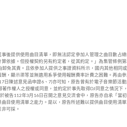
或事後提供使用曲目清單，即無法認定參加人管理之曲目數占總
算依據。但授權契約另有約定者，從其約定。」為集管條例第
為由卸免其責。且依參加人提供之事證資料所示，國内其他相同
報酬，顯示渠等並無適用系爭使用報酬費率計費之困難。再由參
月17日陳述意見函申證6、7)亦可知，原告曾有於電子音樂節活
得著作權人之授權或同意，並約定於事先取得DJ同意之情況下，
外，於被告112年3月16日召開之意見交流會中，原告亦自承「
供曲目使用清單之能力。是以，原告所述難以提供曲目使用清單
並非可採。