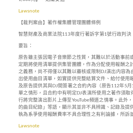
Lawsnote
【裁判案由】著作權集體管理團體條例
智慧財產及商業法院113年度行著訴字第1號行政判決
要旨：
原告雖主張因電子音樂節之性質，其難以於活動事前
定期將使用清單提供集管團體，作為分配使用報酬之計
之義務，尚不得僅以其難以審核或限制DJ演出内容
出使用曲目清單，如實提供完整結算文件、給付使用
及原告提供其與DJ間簽署之合約內容（原告112年5
單之情形，且合約中有明定DJ表演所使用之著作須取
行將完整演出影片上傳至YouTube頻道之情事。此
的曲目紀錄」等語，顯示其並非不具辨識、記錄及提
執為系爭使用報酬費率不具合理性之有利論據，所訴
Lawsnote