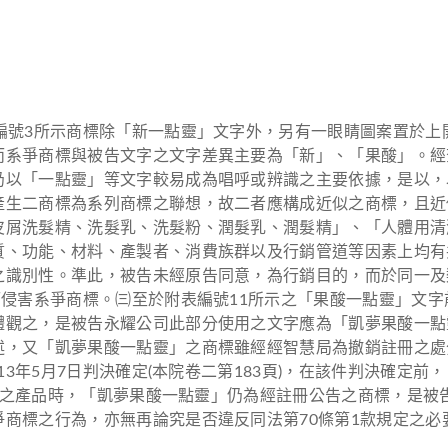
編號3所示商標除「新一點靈」文字外，另有一眼睛圖案置於
而系爭商標與被告文字之文字差異主要為「新」、「果酸」。經
仍以「一點靈」等文字較易成為唱呼或辨識之主要依據，是以，
產生二商標為系列商標之聯想，故二者應構成近似之商標，且近
皮屑洗髮精、洗髮乳、洗髮粉、潤髮乳、潤髮精」、「人體用清
質、功能、材料、產製者、消費族群以及行銷管道等因素上均有
之識別性。準此，被告未經原告同意，為行銷目的，而於同一及
而侵害系爭商標。㈢至於附表編號11所示之「果酸一點靈」文
體觀之，是被告永耀公司此部分使用之文字應為「凱夢果酸一點
述，又「凱夢果酸一點靈」之商標雖經經智慧局為撤銷註冊之處
113年5月7日判決確定(本院卷二第183頁)，在該件判決確
包裝之產品時，「凱夢果酸一點靈」仍為經註冊公告之商標，是被告
商標之行為，亦無再論究是否違反同法第70條第1款規定之必