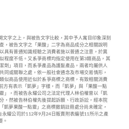
上開文字之上，與被告文字比較，其中予人寓目印象深刻
查，被告文字之「果酸」二字為商品成分之相關說明
以具有普通知識經驗之消費者施以普通之注意，於異
似程度不低。又系爭商標均指定使用在第3類商品，其
潔劑」項目，而系爭產品為護髮產品，兩者均屬供人
共同或關聯之處，依一般社會通念及市場交易情形，
類似商品使用近似於系爭商標之商標，有致相關消費
字前方有表示「凱夢」字樣，而「凱夢」與「果酸一點
靈」，而被告永耀公司之法定代理人林伯權曾以「凱
分，然被告林伯權先後提起訴願、行政訴訟，經本院
定前，「凱夢果酸一點靈」之商標撤銷註冊處分尚未確定，
永耀公司於112年9月24日販賣附表編號11所示之產
要。