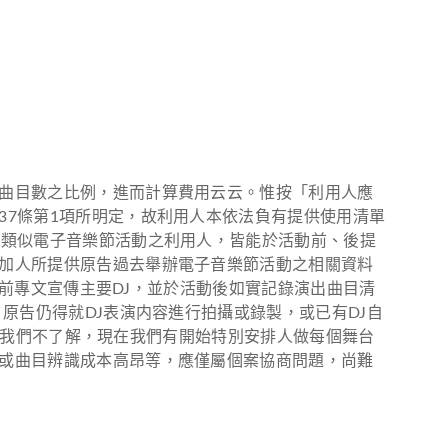
曲目數之比例，進而計算費用云云。惟按「利用人應
37條第1項所明定，故利用人本依法負有提供使用清單
或類似電子音樂節活動之利用人，皆能於活動前、後提
加人所提供原告過去舉辦電子音樂節活動之相關資料
動前專文宣傳主要DJ，並於活動後如實記錄演出曲目清
原告仍得就DJ表演内容進行拍攝或錄製，或已有DJ自
當初我們不了解，現在我們有開始特別安排人做每個舞台
或曲目辨識成本高昂等，應僅屬個案協商問題，尚難