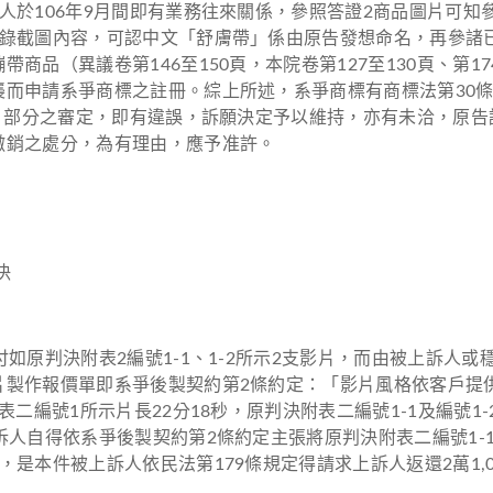
於106年9月間即有業務往來關係，參照答證2商品圖片可知參
錄截圖內容，可認中文「舒膚帶」係由原告發想命名，再參諸已確
商品（異議卷第146至150頁，本院卷第127至130頁、第
而申請系爭商標之註冊。綜上所述，系爭商標有商標法第30條
立」部分之審定，即有違誤，訴願決定予以維持，亦有未洽，原
撤銷之處分，為有理由，應予准許。
決
如原判決附表2編號1-1、1-2所示2支影片，而由被上訴人
製作報價單即系爭後製契約第2條約定：「影片風格依客戶提
編號1所示片長22分18秒，原判決附表二編號1-1及編號1-2片
人自得依系爭後製契約第2條約定主張將原判決附表二編號1-1
件被上訴人依民法第179條規定得請求上訴人返還2萬1,000元