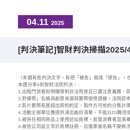
04.11
2025
[判決筆記]智財判決掃描2025/
（本週有些判決文字，有把「被告」寫成「原告」，
本週分享6則智財法院判決：
1.出租門號者如明確限制非法用途且已盡注意義務，
2.舒膚帶」名稱具創意來源與實際使用證據，法院認
3.影片實際長度超出契約約定，製作方可依約分集計
4.活動主辦單位應提供演出曲目清單，不能以DJ難
5.被告在相同商品上使用近似商標，易致消費者混淆
6.被告公司設立早於商標註冊，且復業後名稱不變無