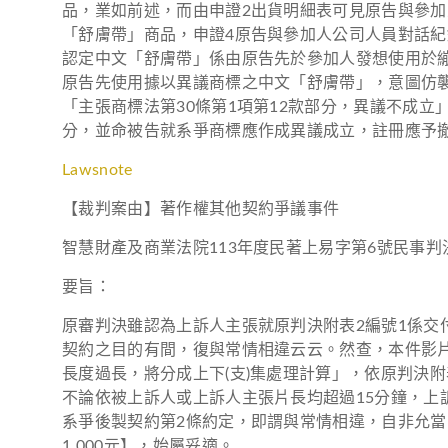
品，業如前述，而由申證2出貨明細表可見原告與參加人
「舒膚帶」商品，申證4原告與參加人公司人員對話紀
認定中文「舒膚帶」係由原告先於參加人發想使用於繃帶
原告先使用據以異議商標之中文「舒膚帶」，意圖仿襲
「主張商標法第30條第1項第12款部分，異議不成
分，並命被告就系爭商標應作成異議成立，註冊應予
Lawsnote
【裁判案由】著作權其他契約爭議事件
智慧財產及商業法院113年度民著上易字第6號民事判
要旨：
原審判決雖認為上訴人主張就原判決附表2編號1係交付
契約之目的有間，復與常情相違云云。然查，本件影片
長度過長，將分成上下(支)集處理計算」，依原判決附表二
不論依被上訴人或上訴人主張片長均超過15分鐘，上訴
系爭後製契約第2條約定，即謂與常情相違，自非允當，是本
1,000元】，始屬妥適。