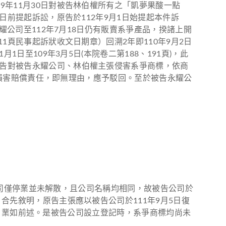
年11月30日對被告林伯權所有之「凱夢果酸一點
日前提起訴訟，原告於112年9月1日始提起本件訴
耀公司至112年7月18日仍有販賣系爭產品，揆諸上開
1頁民事起訴狀收文日期章）回溯2年即110年9月2日
至109年3月5日(本院卷二第188、191頁)，此
告對被告永耀公司、林伯權主張侵害系爭商標，依商
連帶損害賠償責任，即無理由，應予駁回。至於被告永耀公
告公司僅停業並未解散，且公司名稱均相同，故被告公司於
合先敘明，原告主張應以被告公司於111年9月5日復
公告，業如前述。是被告公司設立登記時，系爭商標均尚未