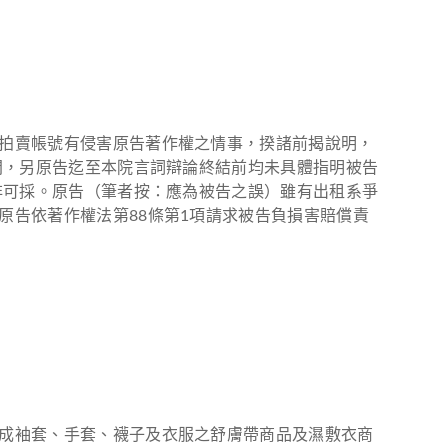
拍賣帳號有侵害原告著作權之情事，揆諸前揭說明，
間，另原告迄至本院言詞辯論終結前均未具體指明被告
非可採。原告（筆者按：應為被告之誤）雖有出租系爭
原告依著作權法第88條第1項請求被告負損害賠償責
成袖套、手套、襪子及衣服之舒膚帶商品及濕敷衣商