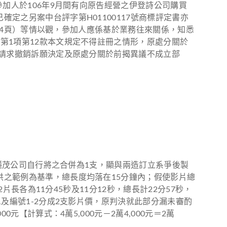
加人於106年9月間有向原告經營之伊登詩公司購買
定之另案中台評字第H01100117號商標評定書亦
174頁）等情以觀，參加人應係基於業務往來關係，知悉
第1項第12款本文規定不得註冊之情形，原處分關於
告請求撤銷訴願決定及原處分關於前揭異議不成立部
或穩茂公司自行將之合併為1支，顯與兩造訂立系爭後製
供之範例為基準，總長度均落在15分鐘內；假使影片總
長各為11分45秒及11分12秒，總長計22分57秒，
及編號1-2分成2支影片價，原判決就此部分漏未審酌
【計算式：4萬5,000元－2萬4,000元＝2萬