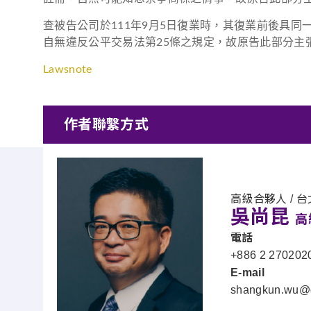
查被告公司於111年9月5日復業時，其復業前後具
自無違反公平交易法第25條之規定，故原告此部分主
Lawsnote
作者聯繫方式
高級合夥人 / 台
吳尚昆
高
電話
+886 2 27020
E-mail
shangkun.wu@d