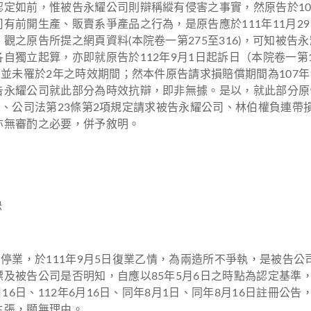
定如前，惟被告永耀公司則辯稱縱有侵害之事實，然原告於109
前開生產、販賣系爭產品之行為，是原告應於111年11月29
之原告所提之網頁資料(本院卷一第275至316)，可知被告永
獨立起算，亦即就原告於112年9月1日起訴日（本院卷一第1
未罹於2年之時效期間；然本件原告請求損賠償期間為107年1月1日
告永耀公司就此部分為時效抗辯，即非無據。是以，就此部分原
85條、公司法第23條第2項規定請求被告永耀公司、林伯權負
亦無審酌之必要，併予敘明。
決
月1日停業，於111年9月5日復業乙情，為兩造所不爭執，是被
及被告公司是否明知，自應以85年5月6日之時點為認定基準，
16日、112年6月16日、同年8月1日、同年8月16日註冊
主張，顯無理由。