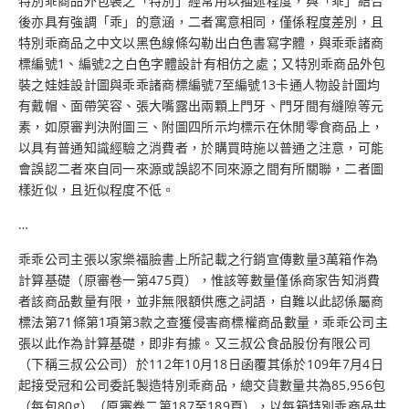
特別乖商品外包裝之「特別」經常用以描述程度，與「乖」結合
後亦具有強調「乖」的意涵，二者寓意相同，僅係程度差別，且
特別乖商品之中文以黑色線條勾勒出白色書寫字體，與乖乖諸商
標編號1、編號2之白色字體設計有相仿之處；又特別乖商品外包
裝之娃娃設計圖與乖乖諸商標編號7至編號13卡通人物設計圖均
有戴帽、面帶笑容、張大嘴露出兩顆上門牙、門牙間有縫隙等元
素，如原審判決附圖三、附圖四所示均標示在休閒零食商品上，
以具有普通知識經驗之消費者，於購買時施以普通之注意，可能
會誤認二者來自同一來源或誤認不同來源之間有所關聯，二者圖
樣近似，且近似程度不低。
…
乖乖公司主張以家樂福臉書上所記載之行銷宣傳數量3萬箱作為
計算基礎（原審卷一第475頁），惟該等數量僅係商家告知消費
者該商品數量有限，並非無限額供應之詞語，自難以此認係屬商
標法第71條第1項第3款之查獲侵害商標權商品數量，乖乖公司主
張以此作為計算基礎，即非有據。又三叔公食品股份有限公司
（下稱三叔公公司）於112年10月18日函覆其係於109年7月4日
起接受冠和公司委託製造特別乖商品，總交貨數量共為85,956包
（每包80g）（原審卷二第187至189頁），以每箱特別乖商品共