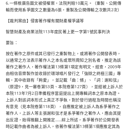
6.一條根廣告圖文被侵權案，法院判賠10萬元。（重製、公開傳
輸而使用系爭圖文之數量為6張，重製及公開傳輸之次數共2次）
【裁判案由】侵害著作權有關財產權爭議等
智慧財產及商業法院113年度民著上更一字第1號民事判決
要旨：
按在著作之原件或其已發行之重製物上，或將著作公開發表時，
以通常之方法表示著作人之本名或眾所周知之別名者，推定為該
著作之著作人，著作權法第13條第1項定有明文。經查，2009年
由相信音樂製作並收錄於環球唱片發行之「強辯之終極三國」專
輯，其中收錄有「夠愛」，並記載「曲：脩」、「詞：謝和弦」
（原證9，見一審卷第53頁、本院卷第127頁），並經被上訴人於
本院113年7月2日準備程序當庭提出上開專輯詞本之原本為證。
上訴人對該詞本形式上真正不爭執，對於發行過程及時間也稱沒
有意見（見本院卷第118頁），自應推定被上訴人為系爭著作之
著作人，上訴人等主張謝和弦才是系爭著作之著作人，應由其提
出反證，始得推翻上開推定……綜上所述，系爭著作於公開發表
時記載作曲者為被上訴人，依著作權法第13條第1項應推定其為