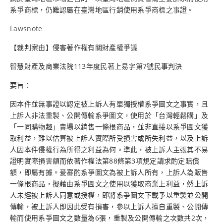
系爭商標，仍難認屬在臺灣地區行銷使用系爭商標之事證。
Lawsnote
【裁判案由】侵害著作權有關財產權爭議
智慧財產及商業法院113年度民著上易字第7號民事判決
要旨：
因本件並無事證以認定被上訴人有單獨授權系爭圖文之事實，且
上訴人非法重製、公開傳輸系爭圖文，使用於「台灣輕鬆購」及
「一同購物趣」賣場以銷售一條根商品，並非直接以系爭圖文獲
取利益，難以估算被上訴人實際所受損害或所失利益，以及上訴
人因本件侵權行為所得之利益為何。準此，被上訴人主張其不易
證明實際損害額而依著作權法第88條第3項規定請求酌定賠償
額，即屬有據。爰審酌系爭圖文為被上訴人所有，上訴人為販售
一條根商品，擬藉由系爭圖文之使用以獲取商業上利益，然上訴
人未經被上訴人同意或授權，即將系爭圖文下載予以重製並公開
傳輸，被上訴人即因此受有損害，參以上訴人擅自重製、公開傳
輸而使用系爭圖文之數量為6張，重製及公開傳輸之次數共2次，