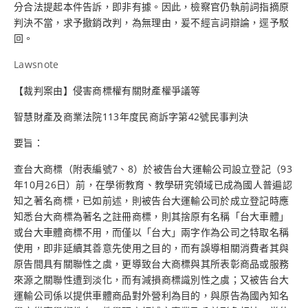
分合法提起本件告訴，即非有據。因此，檢察官仍執前詞指摘原
判決不當，求予撤銷改判，為無理由，爰不經言詞辯論，逕予駁
回。
Lawsnote
【裁判案由】侵害商標權有關財產權爭議等
智慧財產及商業法院113年度民商訴字第42號民事判決
要旨：
查台大商標（附表編號7、8）於被告台大運輸公司設立登記（93
年10月26日）前，在學術教育、教學研究領域已成為國人普遍認
知之著名商標，已如前述，則被告台大運輸公司於成立登記時應
知悉台大商標為著名之註冊商標，則其捨原有名稱「台大車體」
或台大車體商標不用，而僅以「台大」兩字作為公司之特取名稱
使用，即非延續其善意先使用之目的，而有誤導相關消費者其與
原告間具有關聯性之虞，更導致台大商標與其所表彰商品或服務
來源之關聯性遭到淡化，而有減損商標識別性之虞；又被告台大
運輸公司係以提供車體商品對外營利為目的，與原告為國內知名