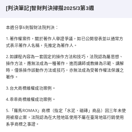
[判決筆記]智財判決掃描2025/3第3週
本週分享6則智財法院判決：
1.著作權案件，關於著作人舉證爭議，如已公開發表並以通常方
式表示著作人名稱，先推定為著作人。
2.如課程內容為一套固定的操作方法和技巧，法院認為屬思想、
操作方法，應無法成為一種著作，進而講師或教練為示範、講解
時，僅係操作該動作方法或技巧，亦無法成為受著作權法保護之
著作。
3.台大商標維權成功案例。
4.乖乖商標維權成功案例。
5.「羅馬ROMAX」商標（指定「水泥、磁磚」商品）因三年未使
用被廢止案，法院認為在大陸地區使用不屬在臺灣地區行銷使用
系爭商標之事證。