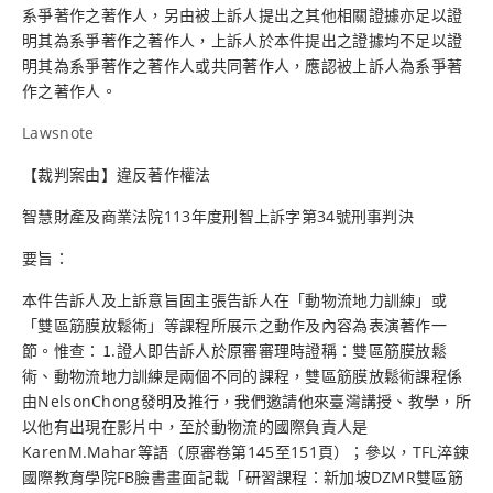
系爭著作之著作人，另由被上訴人提出之其他相關證據亦足以證
明其為系爭著作之著作人，上訴人於本件提出之證據均不足以證
明其為系爭著作之著作人或共同著作人，應認被上訴人為系爭著
作之著作人。
Lawsnote
【裁判案由】違反著作權法
智慧財產及商業法院113年度刑智上訴字第34號刑事判決
要旨：
本件告訴人及上訴意旨固主張告訴人在「動物流地力訓練」或
「雙區筋膜放鬆術」等課程所展示之動作及內容為表演著作一
節。惟查：⒈證人即告訴人於原審審理時證稱：雙區筋膜放鬆
術、動物流地力訓練是兩個不同的課程，雙區筋膜放鬆術課程係
由NelsonChong發明及推行，我們邀請他來臺灣講授、教學，所
以他有出現在影片中，至於動物流的國際負責人是
KarenM.Mahar等語（原審卷第145至151頁）；參以，TFL淬鍊
國際教育學院FB臉書畫面記載「研習課程：新加坡DZMR雙區筋