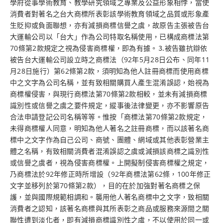
學府從事學術教育、教學研究領域之專業及公益形象相悖，當使
消費者對著名之台大商標所表彰該學術教育領域之品質或形象產
生貶抑或負面聯想，亦有減損商標信譽之虞，故原告主張被告台
大運輸公司以「台大」作為公司特取名稱使用，已構成商標法第
70條第2款規定之視為侵害商標權，即為有據。⒊被告雖抗辯依
被告台大運輸公司設立時之商標法（92年5月28日公布、同年11
月28日施行）第62條第2款，須明知為他人註冊商標而使用商標
中之文字為公司名稱，並有致相關購買人產生混淆誤認，始視為
商標權侵害，與現行商標法第70條第2款相較，並未有減損商標
識別性或信譽之虞之要件規定，縱事後法律變更，亦不影響原告
合法申請登記公司名稱等等。惟按「商標法第70條第2款規定，
未得商標權人同意，明知為他人著名之註冊商標，而以該著名商
標中之文字作為自己公司、商號、團體、網域或其他表彰營業主
體之名稱，有致相關消費者混淆誤認之虞或減損該商標之識別性
或信譽之虞者，視為侵害商標權。上開擬制侵害商標權之規定，
乃商標法於92年修正時所增設（92年商標法第62條，100年修正
文字並移列於第70條第2款），目的在於加強對著名商標之保
護，並與國際規範相調和。襲用他人著名商標中之文字，致相關
消費者之認知，該著名商標與其所表彰之商品或服務來源間之關
聯性遭到淡化者，即有減損商標識別性之虞，不以使用於同一或