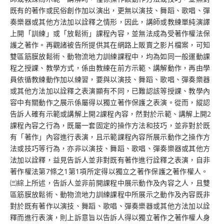
既有的著作或民俗創作加以演出，更無以演技、舞蹈、歌唱、彈
奏樂器或其他方法加以詮釋之情形，因此，講師或教練單純演譯
上開「訓練」或「放鬆術」課程內容，並無法成為受著作權法保
護之著作。再觀諸被告所提供其在網路上販賣之影片檔案，可知
雙區筋膜放鬆術、動物流地力訓練課程中，均為如同一般運動課
程之授課、教學方式，係由教練在前方示範、講解動作，再由學
員依循教練動作加以練習，要與以演技、舞蹈、歌唱、彈奏樂器
或其他方法加以詮釋之表演顯有不同，已難認該等授課、教學內
容中有關動作之展示係屬得以獨立著作保護之表演。從而，縱認
告訴人確有示範或講解上開2課程內容，然對於示範、講解上開2
課程內容之行為，既屬一套固定的操作方法和技巧，並非對於既
有「著作」內容進行表演，且示範課程內容所展示動作之操作方
法或技巧等行為，亦非以演技、舞蹈、歌唱、彈奏樂器或其他方
法加以詮釋，益見告訴人並非對既有著作進行詮釋之表演，自非
著作權法第7條之1第1項所定得以獨立之著作保護之著作權人。
㈢綜上所述，告訴人並非前開課程中展示動作及內容之人，且雙
區筋膜放鬆術、動物流地力訓練課程中所展示之動作及內容既非
對於既有著作以演技、舞蹈、歌唱、彈奏樂器或其他方法加以詮
釋而進行表演，則上訴意旨以告訴人得以獨立著作之著作權人身