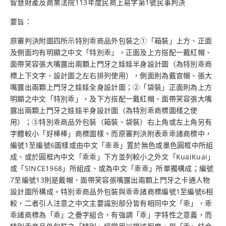
智慧財產及商業法院113年度民商上易字第1號民事判決
要旨：
原審判決附圖四所示特別乖商品外包裝之①「箱裝」上方、正面
及側面均有明顯之中文「特別乖」，正面及上方搭配一戴紅帽、
面帶笑容張大嘴露出兩顆上門牙之娃娃半身設計圖（為特別乖商
標上下文字、設計圖之左右排列使用），側面則為戴官帽、張大
嘴露出兩顆上門牙之娃娃全身設計圖；②「袋裝」正面則為上方
明顯之中文「特別乖」，及下方搭配一戴紅帽、面帶笑容張大嘴
露出兩顆上門牙之娃娃半身設計圖（為特別乖商標圖樣之使
用）；③特別乖商品外包裝（箱裝、袋裝）右上角或左上角另有
字體較小「好棒棒」商標圖樣。而原審判決附表乖乖諸商標中，
編號1至編號6圖樣或由中文「乖乖」置於無色或墨色圓框中所組
成、或於圓框內中文「乖乖」下方並列較小之外文「KuaiKuai」
或「SINCE1968」所組成、或為中文「乖乖」所單獨構成；編號
7至編號13則是戴帽、面帶笑容張嘴露出兩顆上門牙之卡通人物
設計圖所構成。特別乖商品外包裝與乖乖諸商標編號1至編號6相
較，二者引人注意之中文主要識別部分皆有相同中文「乖」，乖
乖諸商標為「乖」之疊字組合，有強調「乖」字特性之意義，而