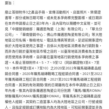
要旨：
廢止答辯附件3之產品手冊、宣傳活動照片、店面照片、榮譽證
書等，部分或無日期可稽，或未見系爭商標完整圖樣，或日期非
在本件申請廢止日之前3年內，且內容均以簡體中文呈現，並可
見「中國營銷總部：羅邁思陶瓷（上海）有限公司」、「華北分
公司」、「華南營銷中心：佛山市羅邁思陶瓷有限公司」等大陸
地區公司名稱、聯絡地址、電話及傳真等資訊，足認前開事證均
係於大陸地區使用之事證，且係以大陸地區消費者為行銷對象，
而非為行銷於臺灣地區市場之目的，以臺灣地區消費者為主要訴
求而使用系爭商標，自非屬在臺灣地區行銷使用系爭商標之事
證。⒋廢止答辯附件4、5、7、9至12（同訴願證物3至4、7至
10、本件甲證3至4、7至10）之2020至2022年羅馬磁磚產品經
銷合同書、2020年羅馬磁磚戰略工程經銷合同書、2021至2022
年羅馬磁磚工程訂貨合同書、2021至2022年羅馬磁磚工程經銷
合同書，其契約有效期間/簽約日期雖有在本件申請廢止日之前3
年內者，惟其內容係羅邁思陶瓷公司分別將「羅馬/羅馬ROMA/
榮聯羅馬ROMAX/羅馬凱薩ROMAX」等羅馬系列之磁磚產品授
權他人經銷，其契約二造當事人均為大陸地區之公司、行號或個
人，且指定經銷或訂購地點均為大陸地區，可知前開事證並非為