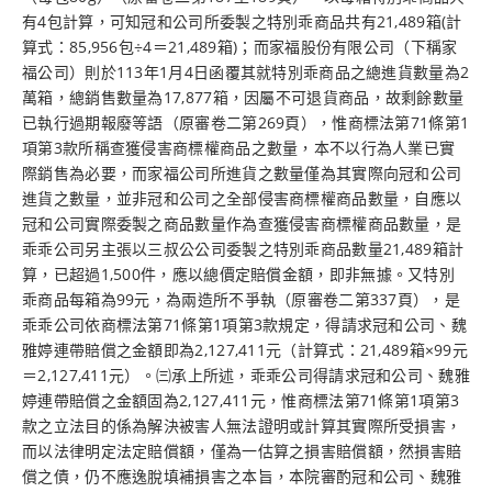
有4包計算，可知冠和公司所委製之特別乖商品共有21,489箱(計
算式：85,956包÷4＝21,489箱)；而家福股份有限公司（下稱家
福公司）則於113年1月4日函覆其就特別乖商品之總進貨數量為2
萬箱，總銷售數量為17,877箱，因屬不可退貨商品，故剩餘數量
已執行過期報廢等語（原審卷二第269頁），惟商標法第71條第1
項第3款所稱查獲侵害商標權商品之數量，本不以行為人業已實
際銷售為必要，而家福公司所進貨之數量僅為其實際向冠和公司
進貨之數量，並非冠和公司之全部侵害商標權商品數量，自應以
冠和公司實際委製之商品數量作為查獲侵害商標權商品數量，是
乖乖公司另主張以三叔公公司委製之特別乖商品數量21,489箱計
算，已超過1,500件，應以總價定賠償金額，即非無據。又特別
乖商品每箱為99元，為兩造所不爭執（原審卷二第337頁），是
乖乖公司依商標法第71條第1項第3款規定，得請求冠和公司、魏
雅婷連帶賠償之金額即為2,127,411元（計算式：21,489箱×99元
＝2,127,411元）。㈢承上所述，乖乖公司得請求冠和公司、魏雅
婷連帶賠償之金額固為2,127,411元，惟商標法第71條第1項第3
款之立法目的係為解決被害人無法證明或計算其實際所受損害，
而以法律明定法定賠償額，僅為一估算之損害賠償額，然損害賠
償之債，仍不應逸脫填補損害之本旨，本院審酌冠和公司、魏雅