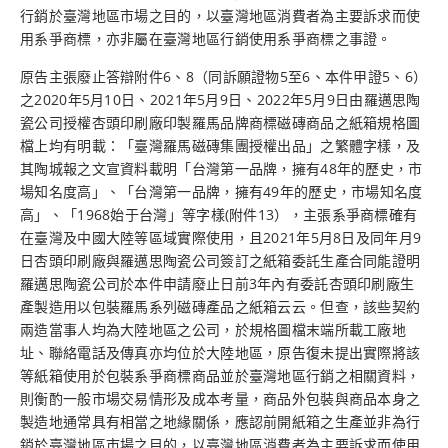
行銷於臺灣地區市場之目的，以臺灣地區消費者為主要訴求而使
用系爭商標，亦非屬在臺灣地區行銷使用系爭商標之事證。
原告主張廢止答辯附件6、8（同訴願證物5至6、本件甲證5、6）
之2020年5月10日、2021年5月9日、2022年5月9日由羅邁思陶
瓷公司授權杏頭印刷廠印製羅馬品牌商標磁磚商品之紙箱規格圖
檔上均有明載：「臺灣羅馬磁磚集團授權出品」之繁體字樣，及
其陶城報之文宣資料載明「台灣第一品牌，擁有48年的歷史，市
場知名度高」、「台灣第一品牌，擁有49年的歷史，市場知名度
高」、「1968始于台灣」等字樣(附件13），主張系爭商標確有
在臺灣及中國大陸等區域實際使用，且2021年5月8日及同年月9
日杏頭印刷廠與羅邁思陶瓷公司簽訂之紙箱委託生產合同能證明
羅邁思陶瓷公司於本件申請廢止日前3年內有委託杏頭印刷廠生
產製造用以包裝羅馬系列磁磚產品之紙箱云云。但查，該些契約
兩造當事人均為大陸地區之公司，於規格圖檔末端所載工廠地
址、聯絡電話及傳真亦均位於大陸地區，原告復未提出實際將該
等紙箱使用於包裝系爭商標商品並於臺灣地區行銷之相關資料，
則衡酌一般市場交易情形及成本考量，商品外包裝與商品本身之
製造地通常具有相當之地緣關係，應認前開紙箱之生產並非為行
銷於臺灣地區市場之目的，以臺灣地區消費者為主要訴求而使用