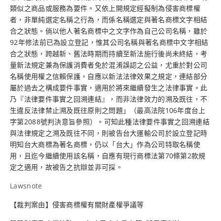
類似之商品或服務為要件。又依上開規定經擬制為侵害商標權
者，非單純選定名稱之行為，而係名稱選定與著名商標文字相結
合之狀態。倘以他人著名商標中之文字作為自己公司名稱，雖於
92年修法前已為設立登記，惟其公司名稱與著名商標中文字相結
合之狀態，跨越新、舊法時期而持續至新法施行後尚未終結，考
量新法規定兼為保護消費者免於混淆誤認之公益，尤重於對公司
名稱使用權之信賴保護，自應以新法法律效果之規定，連結部分
屬於過去之構成要件事實，適用於將來繼續發生之法律事實。此
乃『法律要件事實之回溯連結』，而非法律效力的溯及既往，不
生違反法律禁止溯及既往原則之問題」（最高法院106年度台上
字第2088號判決意旨參照）。可知此種法律要件事實之回溯連結
與法律規定之溯及既往不同，則被告台大運輸公司於設立登記時
明知台大商標為著名商標，仍以「台大」作為公司特取名稱使
用，且迄今繼續使用該名稱，自應有現行商標法第70條第2款規
定之適用，故被告之抗辯並非可採。
Lawsnote
【裁判案由】侵害商標權有關財產權爭議等