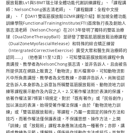
膜放鬆數Lv1與SBMT瑞士球全體功能代謝訓練課程」、「課程講
師：NelsonChong張志清老師」、「課程翻譯：全程中文授
課」、「【DAY1雙區筋膜放鬆DZMR課程介紹】新加坡全體功能
訓練學院FunctionalTrainingInstitute(FTI)首席執行長及創始人
張志清老師（NelsonChong）在2013年發明了獨特的雙區治療
球（DualZoneTherapyBall）並研發了雙區肌筋膜放鬆治療課程
（DualZoneMyofascialRelease）和特殊的綜合矯正練習
（IntergratedCorrectiveExercise）廣受大眾和醫生與治療師的
認同……」（他卷第11至12頁），可知雙區筋膜放鬆術課程中負
責講授、教學者為NelsonChong張志清，並非告訴人，且由被告
所提供其在網路上販賣之「動物流」影片檔案中，可知動物流影
片中所負責講授、教學者為女性教練，亦顯非告訴人，尚無從認
定告訴人本身即為上訴意旨所稱雙區筋膜放鬆術、動物流地力訓
練等課程展示動作及內容之人。⒉又著作權法對於表演的保護，
依著作權法第7條第1項規定，對於「既有著作」或「民俗創作」
加以演出的表演，始得受著作權法保護。由於「動物流地力訓
練」或「雙區筋膜放鬆術」等課程，乃屬一套固定的操作方法和
技巧，而著作權法僅保護表達，不保護思想、操作方法，上開
「訓練」或「放鬆術」課程本身應無法成為一種著作；亦即，講
師或教練為示範、講解時，僅係操作該動作方法或技巧，並無對