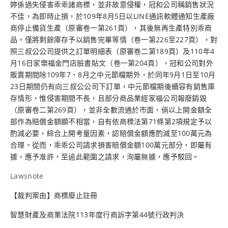
婷係過失侵害乖乖諸商標，並非故意侵權，冠和公司稱銷售狀況
不佳，為即時止損，於109年8月5日以LINE通訊軟體通知生產廠
商停止備貨生產（原審卷一第261頁），其後無再生產特別乖商
品，僅將剩餘庫存予以銷售完畢等情（卷一第226至227頁），對
照三叔公公司提供之訂單明細表（原審卷二第189頁）及110年4
月16日家樂福金門店臉書貼文（卷一第204頁），冠和公司對外
販賣期間除109年7、8月之中元節檔期外，於同年9月1日至10月
23日期間仍有向三叔公公司下訂單，中元節檔期後續容有銷售庫
存情形，惟侵害期間不長，且部分商品業經家福公司報廢銷毀
（原審卷二第269頁），並非全數流通於市面，倘以上開金額全
部作為賠償金額顯不相當，自有依商標法第71條第2項規定予以
酌減必要，綜合上開考量因素，認賠償金額應酌減至100萬元為
合理。從而，乖乖公司請求損害賠償金額100萬元部分，即屬有
據，應予准許，至逾此範圍之請求，洵屬無據，應予駁回。
Lawsnote
【裁判案由】商標廢止註冊
智慧財產及商業法院113年度行商訴字第44號行政判決