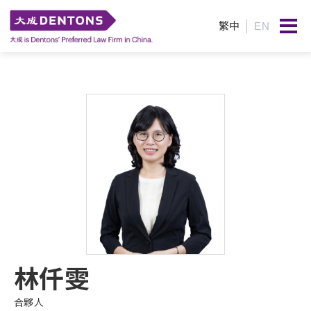
繁中
EN
林仟雯
合夥人