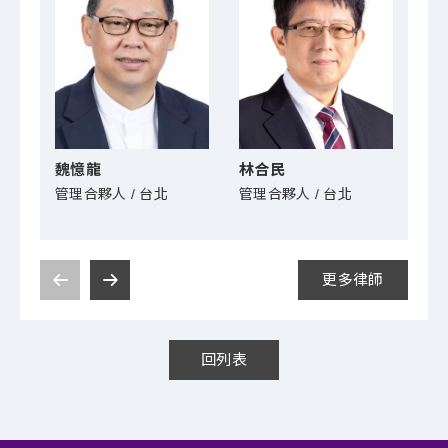
魏憶龍
林合民
黃
管理合夥人 / 台北
管理合夥人 / 台北
高級
更多律師
回列表