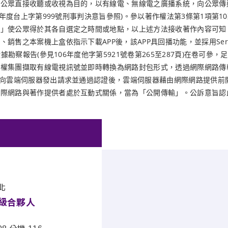
於公眾直接收聽或收視為目的，以有線電、無線電之廣播系統，向公眾傳
3年度台上字第999號刑事判決意旨參照)。參以著作權法第3條第1項
括」使公眾得於其各自選定之時間或地點，以上述方法接收著作內容可知
機上盒依指示下載APP後，該APP具回播功能，並採用ServertoClient
據勘察報告(參見106年度他字第5921號卷第265至287頁)在卷
侵權集團擷取有線電視訊號並即時轉換為網路封包形式，透過網際網路傳
目向雲端伺服器發出請求並通過認證後，雲端伺服器藉由網際網路提供前
網際網路與著作提供者處於互動式關係，當為「公開傳輸」。公訴意旨認
北
級合夥人