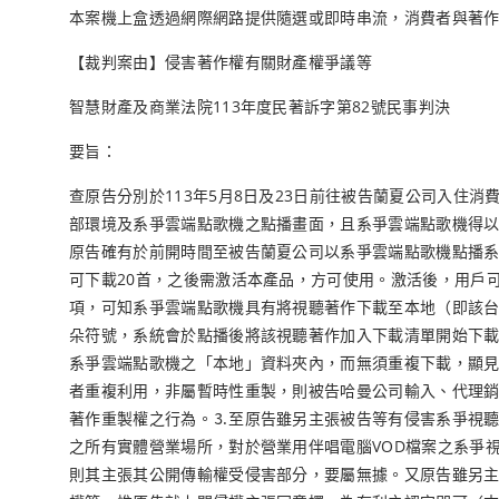
本案機上盒透過網際網路提供隨選或即時串流，消費者與著
【裁判案由】侵害著作權有關財產權爭議等
智慧財產及商業法院113年度民著訴字第82號民事判決
要旨：
查原告分別於113年5月8日及23日前往被告蘭夏公司入住
部環境及系爭雲端點歌機之點播畫面，且系爭雲端點歌機得以
原告確有於前開時間至被告蘭夏公司以系爭雲端點歌機點播系
可下載20首，之後需激活本產品，方可使用。激活後，用戶
項，可知系爭雲端點歌機具有將視聽著作下載至本地（即該台實
朵符號，系統會於點播後將該視聽著作加入下載清單開始下
系爭雲端點歌機之「本地」資料夾內，而無須重複下載，顯
者重複利用，非屬暫時性重製，則被告哈曼公司輸入、代理銷
著作重製權之行為。⒊至原告雖另主張被告等有侵害系爭視
之所有實體營業場所，對於營業用伴唱電腦VOD檔案之系爭
則其主張其公開傳輸權受侵害部分，要屬無據。又原告雖另主