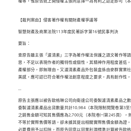
權等，惟原告就上開侵權主張同意擇一為有利之認定即可（本
【裁判案由】侵害著作權有關財產權爭議等
智慧財產及商業法院113年度民著訴字第16號民事判決
要旨：
查原告雖主張「濾清素」三字為著作權法保護之語文著作等
思，不足以表現作者的獨特性或個性，其精神作用程度甚低
產權部分，即無理由。又濾清素產品外包裝盒係由麥群實業
美感，應可認已符合著作權法創意程度之要求，具有創作性
…
原告主張應以被告歐格琳公司向衛達公司委製濾清素產品之數量共計
委製濾清素產品出貨數量共計10,984（本院限制閱覽卷第3
之銷售金額可知其售價應為2,700元（本院卷㈠第245頁），則被告
不等於實際售價等語，卻未據其提出相關實際售價金額為證，尚難
必要費用予以扣除，而原告同意以同業利潤標準計算被告歐格