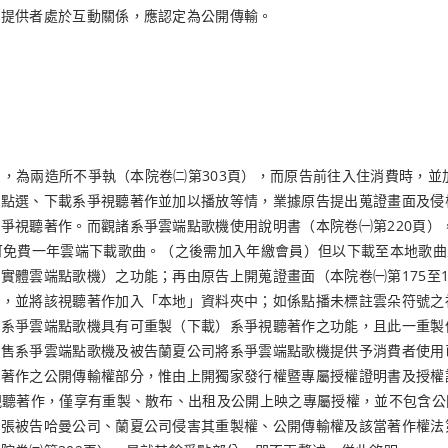
作提供者處於互動關係，應認定為公開傳輸。
消費，為兩造所不爭執（本院卷㈡第303頁），而原告前往入住消費時，
點選、下載系爭視聽著作並加以播放等情，業據原告提出蒐證畫面及侵權
爭視聽著作。而觀諸系爭雲端點歌機使用說明書（本院卷㈠第220頁）
可免費一年雲端下載歌曲。（之後需加入年繳會員）但以下載至本地歌曲
體雲端點歌機）之功能；再由原告上開蒐證畫面（本院卷㈠第175至17
載，並將該視聽著作加入「本地」資料夾中；如係點播未標註雲朵符號之
見系爭雲端點歌機具有可重製（下載）系爭視聽著作之功能，且此一重製
售系爭雲端點歌機及被告蘭夏公司將系爭雲端點歌機提供予消費者使用已
聽著作之公開傳輸權部分，惟由上開獨家發行權暨專屬授權證明書及授權
視聽著作，僅享有重製、散布、出租及公開上映之專屬授權，並不包含
張被告哈曼公司、蘭夏公司侵害其重製權、公開傳輸權及該當著作權法第