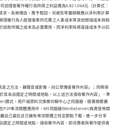
侵害著作權行為所得之利益應為6,821,064元（計算式：
逾此範圍之請求，為無理由，應予駁回。另被告等雖辯稱應以淨利率計算
將侵權行為人經營事業所花費之人事成本等其他間接成本與相
於該款所稱之成本及必要費用，而淨利率除將直接成本予以扣
訊息之方法，藉聲音或影像，向公眾傳達著作內容」；同條項
得於其各自選定之時間或地點，以上述方法接收著作內容」，準
rver)模式，用戶端資料交換需仰賴中心之伺服器，隨著規模擴
P串流媒體應用中，MS伺服器(MediaServer)負責發佈媒
節點則從離自己最近且已擁有串流媒體之特定節點下載，進一步分享
自選定之時間或地點，接收著作內容，即消費者與著作提供者