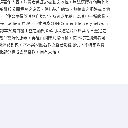
達著作內容，消費者係居於被動之地位，無法選擇在何時何地
第10款關於公開傳輸之定義，係指以有線電、無線電之網路或其他
，「使公眾得於其各自選定之時間或地點」為其中一種態樣，
原理，不排除為CDN(Contentdeliverynetwork)
可參，足認本案購買機上盒之消費者確可以透過網路於其等自選定之
輸至雲端伺服器，再經由網際網路傳輸，使不特定消費者可即
開網路封包，將本案視聽著作之聲音影像提供予不特定消費
此部分構成公開播送，尚有未洽。