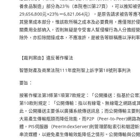
養食品製造」部分為23％（本院卷㈢第27頁），可以推知被
29,656,800元×23％＝6,821,064元），是原告
其營業成本部分，惟該款所稱之成本及必要費用，應僅限於
關費用全部納入，否則無疑是令受害人幫侵權行為人分擔經
除外，亦扣除間接成本，不應准許，是被告等辯稱應以淨利
【裁判案由】違反著作權法
智慧財產及商業法院111年度刑智上訴字第18號刑事判決
要旨：
按著作權法第3條第1項第7款規定：「公開播送：指基於公
第10款則規定：「公開傳輸：指以有線電、無線電之網路或
此，公開播送主要係以廣播系統傳送訊息；而公開傳輸主要則是以
大易產生傳輸瓶頸而降低效能，而P2P（Peer-to-Peer
體，PIS伺服器（PeerIndexServer)則管理節點
串流媒體，以避免產生傳輸效能降低之情形。公開傳輸與公