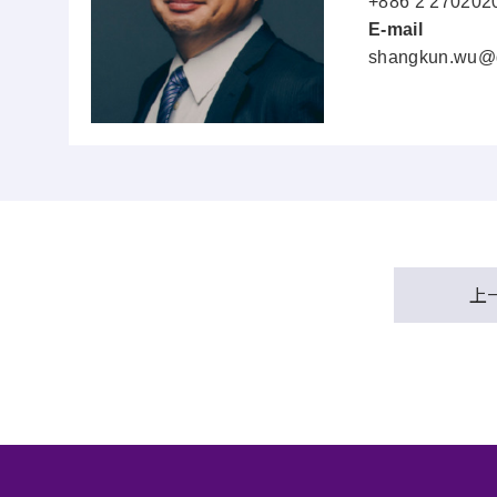
+886 2 27020
E-mail
shangkun.wu@d
上