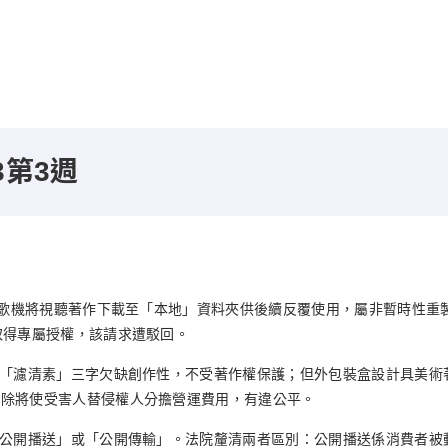
3第3週
端點歌機將視聽著作下載至「本地」資料夾供後續反覆使用，屬非暫時性重
取得專屬授權，該請求遭駁回。
定「濾清素」三字欠缺創作性，不受著作權保護；但外包裝盒設計具美術
扣除將使受害人替侵權人分擔營運費用，有違公平。
「公開播送」或「公開傳輸」。法院釐清兩者區別：公開播送係消費者被