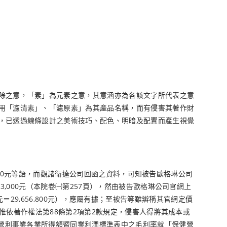
除之意，「素」為元素之意，其意涵亦為各該文字所代表之意
用「濾清素」、「濾原素」為其產品名稱，而有侵害其著作財
，已透過線條設計之美術技巧、配色、明暗及配置而產生視覺
,000元等語，而觀諸衛達公司回函之資料，可知被告歐格琳公司
,000元（本院卷㈠第257頁），然由被告歐格琳公司官網上
0元＝29,656,800元），應屬有據；至被告等雖辯稱其官網定價
，惟依著作權法第88條第2項第2款規定，侵害人得將其成本或
度營利事業各業所得額暨同業利潤標準表中之毛利率就「保健營