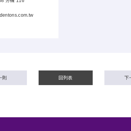
208 分機 116
entons.com.tw
一則
回列表
下