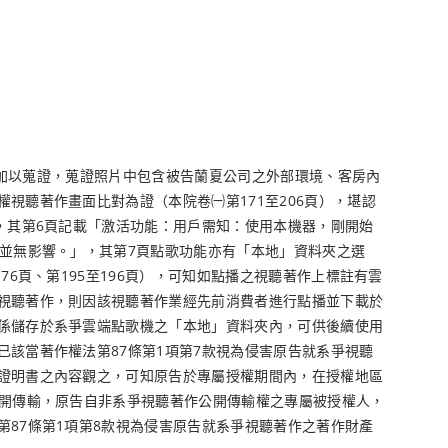
並加以蒐證，蒐證照片中包含被告蘭夏公司之外部環境、客房內
視聽著作畫面比對為證（本院卷㈠第171至206頁），堪認
，其第6頁記載「激活功能：用戶需知：使用本機器，剛開始
並無影響。」，其第7頁點歌功能亦有「本地」資料夾之選
6頁、第195至196頁），可知如點播之視聽著作上標註有雲
視聽著作，則因該視聽著作業經先前消費者進行點播並下載於
係儲存於系爭雲端點歌機之「本地」資料夾內，可供後續使用
該當著作權法第87條第1項第7款視為侵害原告就系爭視聽
證明書之內容觀之，可知原告於專屬授權期間內，在授權地區
公開傳輸，原告自非系爭視聽著作公開傳輸權之專屬被授權人，
87條第1項第8款視為侵害原告就系爭視聽著作之著作財產