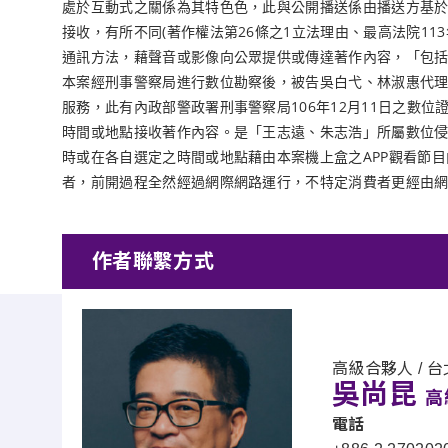
處於互動式之關係為其特色色，此與公開播送係由播送方基
接收，有所不同(著作權法第26條之1立法理由、最高法院11
通訊方法，藉聲音或影像向公眾提供或傳達著作內容，「包
本案經刑事警察局進行數位勘察後，被告吳白弋、林淑惠代理、銷售之本案
服務，此有內政部警政署刑事警察局106年12月11日之數位證
時間或地點接收著作內容。是「王志遠、朱志浩」所屬數位
時或在各自選定之時間或地點藉由本案機上盒之APP觀看節
者，前開過程全然經過網際網路運行，不特定消費者更經由
作者聯繫方式
高級合夥人 / 台
吳尚昆
高
電話