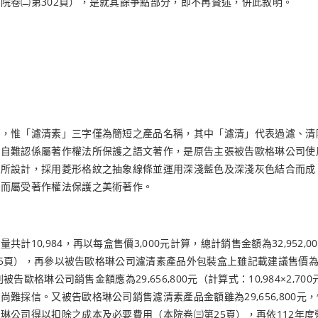
院卷㈡第302頁），是就其餘爭點部分，即不再贅述，併此敘明。
語，惟「濾清素」三字僅為簡短之產品名稱，其中「濾清」代表過濾、清
，自難認係屬著作權法所保護之語文著作，是原告主張被告歐格琳公司使
社所設計，採用菱形格紋之抽象線條並運用深淺藍色及深淺灰色結合而成
，而屬受著作權法保護之美術著作。
10,984，再以每盒售價3,000元計算，總計銷售金額為32,952
至5頁），再參以被告歐格琳公司濾清素產品外包裝盒上雖記載建議售價為3
歐格琳公司銷售金額應為29,656,800元（計算式：10,984×2,70
採信。又被告歐格琳公司銷售濾清素產品金額雖為29,656,800元
琳公司得以扣除之成本及必要費用（本院卷㈢第25頁），再依112年