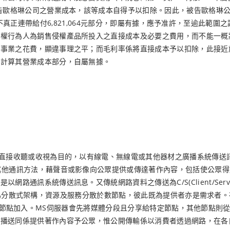
告歐格琳公司之營業成本，該等成本自得予以扣除。因此，被告歐格琳公司因
請求被告等應不真正連帶給付6,821,064元部分，即屬有據，應予准許，至
侵權行為人為銷售侵權產品所投入之直接成本及必要之費用，而不能一概
營事業之花費，顯違事理之平；而毛利率係將直接成本予以扣除，此接近
率計算其營業成本部分，自屬無據。
眾直接收聽或收視為目的，以有線電、無線電或其他器材之廣播系統傳送
其他通訊方法，藉聲音或影像向公眾提供或傳達著作內容，包括使公眾
網路通訊系統傳送訊息。又傳統網路資料之傳送為C/S(Client/Se
)網路為分散式架構，資源及服務分散於數節點，彼此既為提供者亦是需求者。在P2
索引和驗證新節點加入。MS伺服器會先將媒體分段且分享給特定節點，其他
開播送同係提供著作內容予公眾，惟公開傳輸係以消費者透過網路，在各